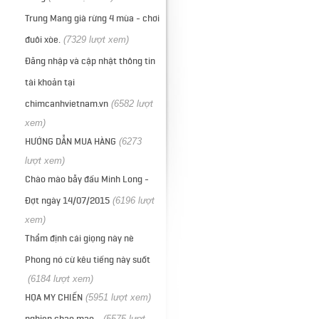
Trung Mang già rừng 4 mùa - chơi
đuôi xòe.
(7329 lượt xem)
Đăng nhập và cập nhật thông tin
tài khoản tại
chimcanhvietnam.vn
(6582 lượt
xem)
HƯỚNG DẪN MUA HÀNG
(6273
lượt xem)
Chào mào bẫy đấu Minh Long -
Đợt ngày 14/07/2015
(6196 lượt
xem)
Thẩm định cái giọng này nè
Phong nó cừ kêu tiếng này suốt
(6184 lượt xem)
HỌA MY CHIẾN
(5951 lượt xem)
nghien chao mao...
(5575 lượt