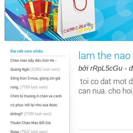
Bài viết xem nhiều
lam the nao
Chào mào bẫy đấu Sơn Hà -
bởi rRpL5cGu - đ
Quảng Ngãi
(11961 lượt xem)
Sông Kon 3 mùa, giọng zin già
toi co dat mot 
rừng.
(7759 lượt xem)
can nua. cho ho
Chim bị thương ở chân và cánh
có phục hồi lại như xưa được
không?
(7749 lượt xem)
Thuần Chào Mào Bổi Già
Rừng
(7522 lượt xem)