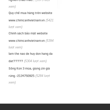
xem)
Quy chế mua hàng trên website
www.chimcanhvietnam.vn
(5421
lượt xem)
Chính sách bảo mật website
www.chimcanhvietnam.vn
(5394
lượt xem)
lam the nao de huy don hang da
dat?????
(5304 lượt xem)
Sông Kon 3 mùa, giọng zin già
rừng.-2134792825
(5284 lượt
xem)